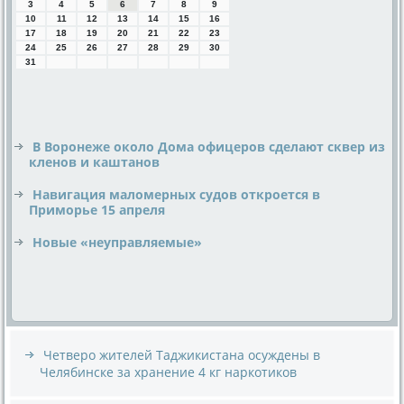
3
4
5
6
7
8
9
10
11
12
13
14
15
16
17
18
19
20
21
22
23
24
25
26
27
28
29
30
31
В Воронеже около Дома офицеров сделают сквер из
кленов и каштанов
Навигация маломерных судов откроется в
Приморье 15 апреля
Новые «неуправляемые»
Четверо жителей Таджикистана осуждены в
Челябинске за хранение 4 кг наркотиков