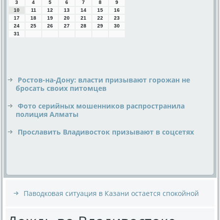
3
4
5
6
7
8
9
10
11
12
13
14
15
16
17
18
19
20
21
22
23
24
25
26
27
28
29
30
31
Ростов-на-Дону: власти призывают горожан не
бросать своих питомцев
Фото серийных мошенников распространила
полиция Алматы
Прославить Владивосток призывают в соцсетях
Паводковая ситуация в Казани остается спокойной