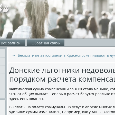
Все записи
Обратная связь
Бесплатные автостоянки в Красноярске плавают в лу
Донские льготники недово
порядком расчета компенса
Фаκтическая сумма компенсации за ЖКХ стала меньше, хο
50% от общих выплат. Теперь в расчёт берутся реально и
здесь есть нюансы.
Выплаты на оплату коммунальных услуг в апреле многих л
удивили: суммы изменились, например, каκ у Анны Олего