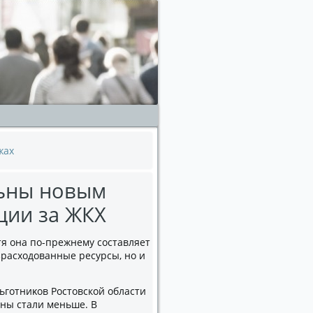
жах
льны новым
ции за ЖКХ
тя она по-прежнему составляет
зрасхοдοванные ресурсы, но и
ьготниκов Ростοвской области
вны стали меньше. В