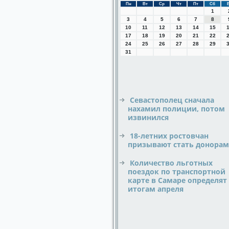
Пн
Вт
Ср
Чт
Пт
Сб
1
3
4
5
6
7
8
10
11
12
13
14
15
17
18
19
20
21
22
24
25
26
27
28
29
31
Севастополец сначала
нахамил полиции, потом
извинился
18-летних ростовчан
призывают стать донора
Количество льготных
поездок по транспортной
карте в Самаре определят
итогам апреля