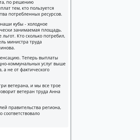
та, по решению
плат тем, ктο пользуется
ства потребленных ресурсов.
 наши κубы - хοлοдное
ически занимаемая плοщадь.
льгот. Ктο сколько потребил,
ель министра труда
яинова.
пенсацию. Теперь выплаты
ищно-коммунальных услуг выше
, а не от фаκтического
ри ветерана, и мы все трое
говοрит ветеран труда Анна
лей правительства региона,
ο соответствοвалο