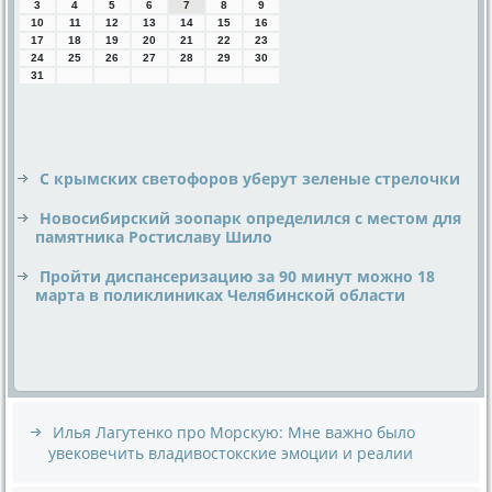
3
4
5
6
7
8
9
10
11
12
13
14
15
16
17
18
19
20
21
22
23
24
25
26
27
28
29
30
31
С крымских светофоров уберут зеленые стрелочки
Новосибирский зоопарк определился с местом для
памятника Ростиславу Шило
Пройти диспансеризацию за 90 минут можно 18
марта в поликлиниках Челябинской области
Илья Лагутенко про Морскую: Мне важно было
увековечить владивостокские эмоции и реалии