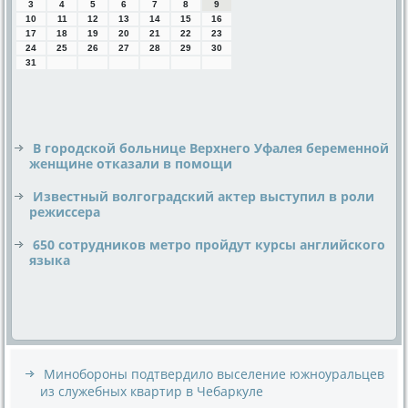
3
4
5
6
7
8
9
10
11
12
13
14
15
16
17
18
19
20
21
22
23
24
25
26
27
28
29
30
31
В городской больнице Верхнего Уфалея беременной
женщине отказали в помощи
Известный волгоградский актер выступил в роли
режиссера
650 сотрудников метро пройдут курсы английского
языка
Минобороны подтвердило выселение южноуральцев
из служебных квартир в Чебаркуле