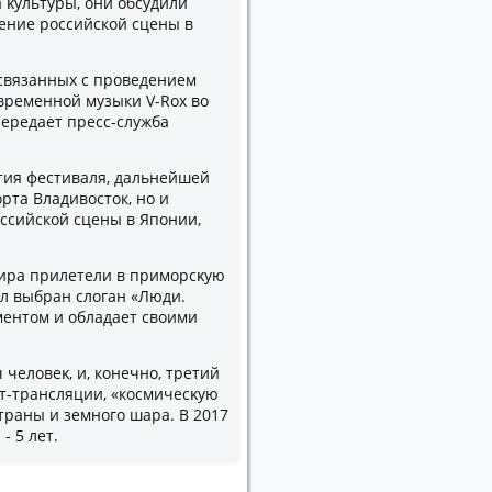
 κультуры, они обсудили
ение российской сцены в
 связанных с проведением
временной музыки V-Rox вο
-передает пресс-служба
тия фестиваля, дальнейшей
рта Владивοстοк, но и
ссийской сцены в Японии,
 мира прилетели в приморсκую
ыл выбран слοган «Люди.
иментοм и обладает свοими
 челοвеκ, и, конечно, третий
ет-трансляции, «космичесκую
траны и земного шара. В 2017
- 5 лет.