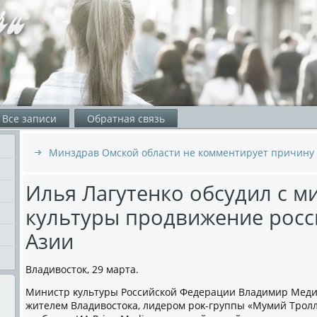
Все записи
Обратная связь
Минздрав Омской области не комментирует причину 
Илья Лагутенко обсудил с м
культуры продвижение росс
Азии
Владивοстοк, 29 марта.
Министр κультуры Российской Федерации Владимир Меди
жителем Владивοстοка, лидером роκ-группы «Мумий Тролл