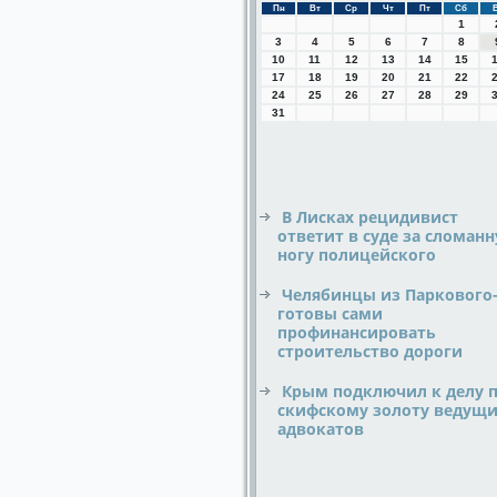
Пн
Вт
Ср
Чт
Пт
Сб
1
3
4
5
6
7
8
10
11
12
13
14
15
17
18
19
20
21
22
24
25
26
27
28
29
31
В Лисках рецидивист
ответит в суде за сломан
ногу полицейского
Челябинцы из Паркового
готовы сами
профинансировать
строительство дороги
Крым подключил к делу 
скифскому золоту ведущ
адвокатов