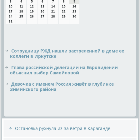
3
4
5
6
7
8
9
10
11
12
13
14
15
16
17
18
19
20
21
22
23
24
25
26
27
28
29
30
31
Сотрудницу РЖД нашли застреленной в доме ее
коллеги в Иркутске
Глава российской делегации на Евровидении
объяснил выбор Самойловой
Девочка с именем Россия живёт в глубинке
Зиминского района
Остановка рухнула из-за ветра в Караганде