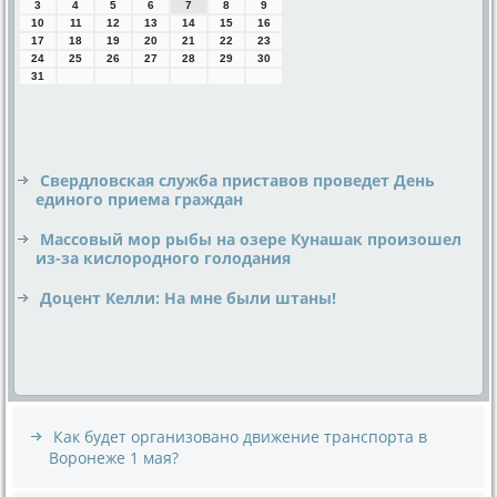
3
4
5
6
7
8
9
10
11
12
13
14
15
16
17
18
19
20
21
22
23
24
25
26
27
28
29
30
31
Свердловская служба приставов проведет День
единого приема граждан
Массовый мор рыбы на озере Кунашак произошел
из-за кислородного голодания
Доцент Келли: На мне были штаны!
Как будет организовано движение транспорта в
Воронеже 1 мая?