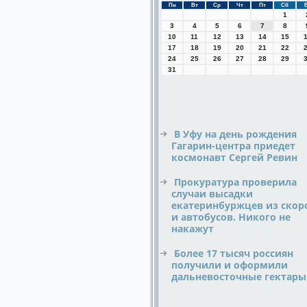
Пн
Вт
Ср
Чт
Пт
Сб
1
3
4
5
6
7
8
10
11
12
13
14
15
17
18
19
20
21
22
24
25
26
27
28
29
31
В Уфу на день рождения
Гагарин-центра приедет
космонавт Сергей Ревин
Прокуратура проверила
случаи высадки
екатеринбуржцев из скор
и автобусов. Никого не
накажут
Более 17 тысяч россиян
получили и оформили
дальневосточные гектары