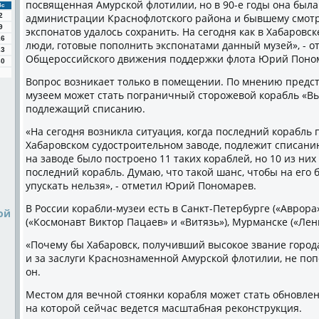
посвященная Амурской флотилии, но в 90-е годы она была
Вс
2
администрации Краснофлотского района и бывшему смот
9
экспонатов удалось сохранить. На сегодня как в Хабаровске
16
люди, готовые пополнить экспонатами данный музей», - о
23
Общероссийского движения поддержки флота Юрий Поно
30
Вопрос возникает только в помещении. По мнению предс
музеем может стать пограничный сторожевой корабль «Вь
подлежащий списанию.
«На сегодня возникла ситуация, когда последний корабль 
Хабаровском судостроительном заводе, подлежит списанию.
на заводе было построено 11 таких кораблей, но 10 из ни
последний корабль. Думаю, что такой шанс, чтобы на его б
упускать нельзя», - отметил Юрий Пономарев.
В России корабли-музеи есть в Санкт-Петербурге («Аврора
ой
(«Космонавт Виктор Пацаев» и «Витязь»), Мурманске («Лени
«Почему бы Хабаровск, получивший высокое звание города
и за заслуги Краснознаменной Амурской флотилии, не попо
он.
Местом для вечной стоянки корабля может стать обновле
на которой сейчас ведется масштабная реконструкция.