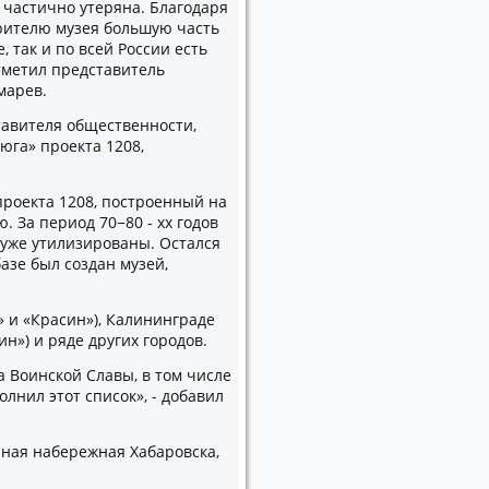
 частично утеряна. Благодаря
рителю музея большую часть
, так и по всей России есть
тметил представитель
марев.
тавителя общественности,
юга» проекта 1208,
проекта 1208, построенный на
 За период 70−80 - хх годов
х уже утилизированы. Остался
азе был создан музей,
» и «Красин»), Калининграде
н») и ряде других городов.
 Воинской Славы, в том числе
лнил этот список», - добавил
нная набережная Хабаровска,