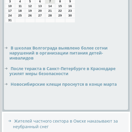
3
4
5
6
7
8
9
10
11
12
13
14
15
16
17
18
19
20
21
22
23
24
25
26
27
28
29
30
31
В школах Волгограда выявлено более сотни
нарушений в организации питания детей-
инвалидов
После теракта в Санкт-Петербурге в Краснодаре
усилят меры безопасности
Новосибирские клещи проснутся в конце марта
Жителей частного сектора в Омске наказывают за
неубранный снег