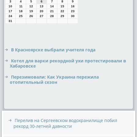
3
4
5
6
7
8
9
10
11
12
13
14
15
16
17
18
19
20
21
22
23
24
25
26
27
28
29
30
31
В Красноярске выбрали учителя года
Котел для варки рекордной ухи протестировали в
Хабаровске
Перезимовали: Как Украина пережила
отопительный сезон
Перелив на Сергеевском водохранилище побил
рекорд 30-летней давности