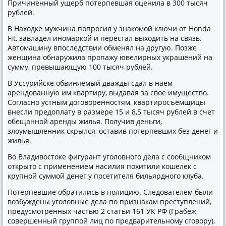
Причиненный ущерб потерпевшая оценила в 300 тысяч
рублей.
В Находке мужчина попросил у знакомой ключи от Honda
Fit, завладел иномаркой и перестал выходить на связь.
Автомашину впоследствии обменял на другую. Позже
женщина обнаружила пропажу ювелирных украшений на
сумму, превышающую 100 тысяч рублей.
В Уссурийске обвиняемый дважды сдал в наем
арендованную им квартиру, выдавая за свое имущество.
Согласно устным договоренностям, квартиросъёмщицы
внесли предоплату в размере 15 и 8,5 тысяч рублей в счет
обещанной аренды жилья. Получив деньги,
злоумышленник скрылся, оставив потерпевших без денег и
жилья.
Во Владивостоке фигурант уголовного дела с сообщником
открыто с применением насилия похитили кошелек с
крупной суммой денег у посетителя бильярдного клуба.
Потерпевшие обратились в полицию. Следователем были
возбуждены уголовные дела по признакам преступлений,
предусмотренных частью 2 статьи 161 УК РФ (Грабеж,
совершенный группой лиц по предварительному сговору),