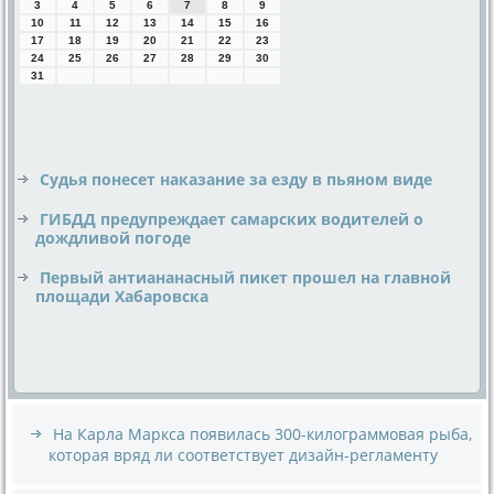
3
4
5
6
7
8
9
10
11
12
13
14
15
16
17
18
19
20
21
22
23
24
25
26
27
28
29
30
31
Судья понесет наказание за езду в пьяном виде
ГИБДД предупреждает самарских водителей о
дождливой погоде
Первый антиананасный пикет прошел на главной
площади Хабаровска
На Карла Маркса появилась 300-килограммовая рыба,
которая вряд ли соответствует дизайн-регламенту