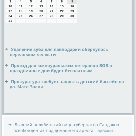
3
4
5
6
7
8
9
10
11
12
13
14
15
16
17
18
19
20
21
22
23
24
25
26
27
28
29
30
31
Удаление зуба для павлодарки обернулось
переломом челюсти
Проезд для южноуральских ветеранов ВОВ в
праздничные дни будет бесплатным
Прокуратура требует закрыть детский бассейн на
ул. Мате Залки
Бывший челябинский вице-губернатор Сандаков
освобожден из-под домашнего ареста - адвокат