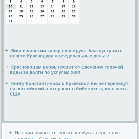
3
4
5
6
7
8
9
10
11
12
13
14
15
16
17
18
19
20
21
22
23
24
25
26
27
28
29
30
31
Вишняковский сквер планируют благоустроить
власти Краснодара на федеральные деньги
Красноярцам вновь грозит отключение горячей
воды за долги по услугам ЖКХ
Книгу Константинова о Крымской весне переведут
на английский и отправят в библиотеку конгресса
США
На пригородных сезонных автобусах перестанут
принимать Садовую карту