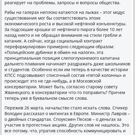
реагирует на проблемы, запросы и вопросы общества.
Рабы на галерах неплохо катаются на лыжах – этот модус
существования мог бы соответствовать эпохе
экономического роста и высокой нефтяной конъюнктуры.
За подсохшие крошки от нефтяного пирога более 10 лет
назад никто и не обращал внимания на стили гребли и
катания. А сейчас, когда социальный контракт
переформулирован примерно следующим образом:
«Полицейские дубинки в обмен на налоги», эта
принципиальная позиция слепоглухонемого капитана
дальнего плавания начинает раздражать даже школьников
и студентов. Особенно если им теперь в качестве истории
КПСС подсовывают списочный состав «пятой колонны» и
происходит это не где-нибудь, а в Московской
консерватории. Может быть, согласно старому совету
Жванецкого, в консерватории что-то поправить? Причем
теперь уже в буквальном смысле слова.
Пережив 26 марта, начальство стало искать слова. Спикер
Володин рассказал о митингах в Европе. Министр Лавров –
о двойных стандартах. Споуксмен Песков – о деньгах за
участие в протестных акциях. Других слов не нашлось. Это
все потому, что, утратив способность коммуницировать и