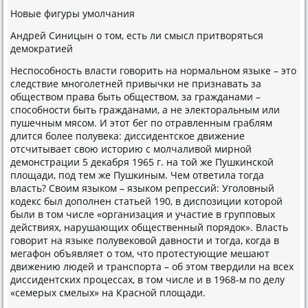
Новые фигуры умолчания
Андрей Синицын о том, есть ли смысл притворяться
демократией
Неспособность власти говорить на нормальном языке – это
следствие многолетней привычки не признавать за
обществом права быть обществом, за гражданами –
способности быть гражданами, а не электоральным или
пушечным мясом. И этот бег по отравленным граблям
длится более полувека: диссидентское движение
отсчитывает свою историю с молчаливой мирной
демонстрации 5 декабря 1965 г. на той же Пушкинской
площади, под тем же Пушкиным. Чем ответила тогда
власть? Своим языком – языком репрессий: Уголовный
кодекс был дополнен статьей 190, в диспозиции которой
были в том числе «организация и участие в групповых
действиях, нарушающих общественный порядок». Власть
говорит на языке полувековой давности и тогда, когда в
мегафон объявляет о том, что протестующие мешают
движению людей и транспорта – об этом твердили на всех
диссидентских процессах, в том числе и в 1968-м по делу
«семерых смелых» на Красной площади.