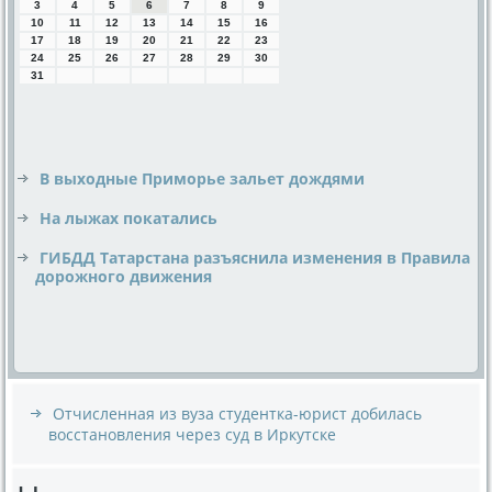
3
4
5
6
7
8
9
10
11
12
13
14
15
16
17
18
19
20
21
22
23
24
25
26
27
28
29
30
31
В выходные Приморье зальет дождями
На лыжах покатались
ГИБДД Татарстана разъяснила изменения в Правила
дорожного движения
Отчисленная из вуза студентка-юрист добилась
восстановления через суд в Иркутске