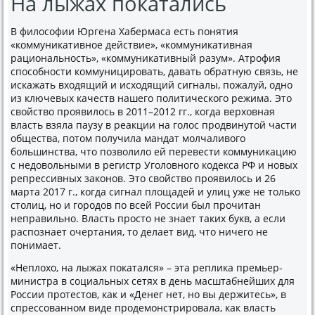
На лыжах покатались
В философии Юргена Хабермаса есть понятия
«коммуникативное действие», «коммуникативная
рациональность», «коммуникативный разум». Атрофия
способности коммуницировать, давать обратную связь, не
искажать входящий и исходящий сигналы, пожалуй, одно
из ключевых качеств нашего политического режима. Это
свойство проявилось в 2011–2012 гг., когда верховная
власть взяла паузу в реакции на голос продвинутой части
общества, потом получила мандат молчаливого
большинства, что позволило ей перевести коммуникацию
с недовольными в регистр Уголовного кодекса РФ и новых
репрессивных законов. Это свойство проявилось и 26
марта 2017 г., когда сигнал площадей и улиц уже не только
столиц, но и городов по всей России был прочитан
неправильно. Власть просто не знает таких букв, а если
распознает очертания, то делает вид, что ничего не
понимает.
«Неплохо, на лыжах покатался» – эта реплика премьер-
министра в социальных сетях в день масштабнейших для
России протестов, как и «Денег нет, но вы держитесь», в
спрессованном виде продемонстрировала, как власть