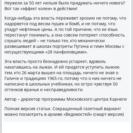
Неужели за 50 лет нельзя было придумать ничего нового?
Вот так «эффект колеи» в действии!
Когда-нибудь эта власть переживет эрозию не потому, что
надорвется под весом пушек и бомб, и не потому, что
упадут нефтяные цены. А по той причине, что ее язык
перестанут понимать, а она совсем потеряет способность
слушать людей – не только тех, кто механически
развешивает в школах портреты Путина и гимн Москвы с
несуществующими «28 панфиловцами».
Эта власть просто безнадежно устареет, вдоволь
накатавшись на лыжах. И ей придется уступить лыжню
тем, кто 26 марта вышел на площадь, ничего не зная о
Галиче и традициях 1965-го, потому что о них ничего не
написано в школьных учебниках, но остро чувствуя 50
оттенков вранья и несправедливости.
Автор – директор программы Московского центра Карнеги
Полная версия статьи. Сокращенный газетный вариант
можно посмотреть в архиве «Ведомостей» (смарт-версия)