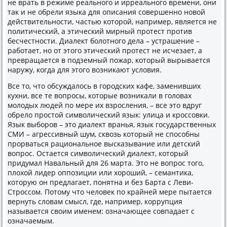
не врать в режиме реального и ирреального времени, они
так и не обрели языка для описания совершенно новой
действительности, частью которой, например, является не
политический, а этический мирный протест против
бесчестности. Диалект болотного дела – устрашение –
работает, но от этого этический протест не исчезает, а
превращается в подземный пожар, который вырывается
наружу, когда для этого возникают условия.
Все то, что обсуждалось в городских кафе, заменивших
кухни, все те вопросы, которые возникали в головах
молодых людей по мере их взросления, – все это вдруг
обрело простой символический язык: улица и кроссовки.
Язык выборов – это диалект вранья, язык государственных
СМИ – агрессивный шум, сквозь который не способны
прорваться рациональное высказывание или детский
вопрос. Остается символический диалект, который
придумал Навальный для 26 марта. Это не вопрос того,
плохой лидер оппозиции или хороший, – семантика,
которую он предлагает, понятна и без Барта с Леви-
Строссом. Потому что человек по крайней мере пытается
вернуть словам смысл, где, например, коррупция
называется своим именем: означающее совпадает с
означаемым.