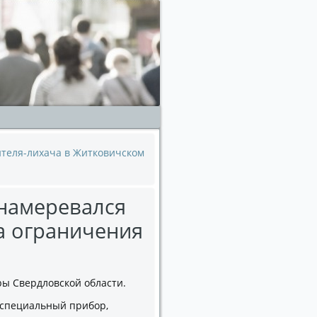
ителя-лихача в Житковичском
намеревался
а ограничения
ры Свердловской области.
н специальный прибор,