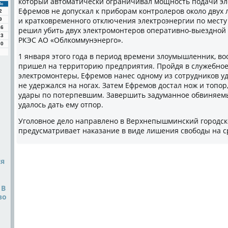
который автоматически ограничивал мощность подачи эл
Вс
Ефремов не допускал к приборам контролеров около двух 
2
и кратковременного отключения электроэнергии по мест
9
16
решил убить двух электромонтеров оперативно-выездной
23
РКЭС АО «Облкоммунэнерго».
30
1 января этого года в период времени злоумышленник, в
пришел на территорию предприятия. Пройдя в служебное
электромонтеры, Ефремов нанес одному из сотрудников уда
не удержался на ногах. Затем Ефремов достал нож и топо
удары по потерпевшим. Завершить задуманное обвиняемый
удалось дать ему отпор.
Уголовное дело направлено в Верхнепышминский городско
предусматривает наказание в виде лишения свободы на ср
ся
 В
во