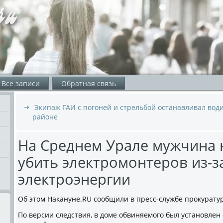
Все записи
Обратная связь
Экипаж ГАИ с погоней и стрельбой останавливал вод
районе
На Среднем Урале мужчина 
убить электромонтеров из-з
электроэнергии
Об этом Накануне.RU сообщили в пресс-службе прокурату
По версии следствия, в доме обвиняемого был установле