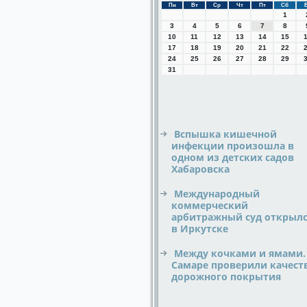
Пн
Вт
Ср
Чт
Пт
Сб
1
3
4
5
6
7
8
10
11
12
13
14
15
17
18
19
20
21
22
24
25
26
27
28
29
31
Вспышка кишечной
инфекции произошла в
одном из детских садов
Хабаровска
Международный
коммерческий
арбитражный суд открыл
в Иркутске
Между кочками и ямами.
Самаре проверили качест
дорожного покрытия