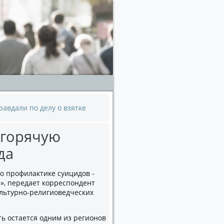
авдали по делу о взятке
'горячую
да
о профилактике суицидов -
!», передает корреспондент
ультурно-религиоведческих
ь остается одним из регионов