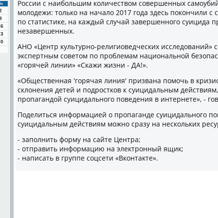
России с наибольшим количеством совершенных самоубийс
Вс
2
молодежи: только на начало 2017 года здесь покончили с с
9
по статистике, на каждый случай завершенного суицида п
16
незавершенных.
23
30
АНО «Центр культурно-религиоведческих исследований» 
экспертным советом по проблемам национальной безопас
«горячей линии» «Скажи жизни - ДА!».
«Общественная 'горячая линия' призвана помочь в кризис
склонения детей и подростков к суицидальным действиям, 
пропагандой суицидального поведения в интернете», - го
Поделиться информацией о пропаганде суицидального пов
суицидальным действиям можно сразу на нескольких ресу
- заполнить форму на сайте Центра;
- отправить информацию на электронный ящик;
- написать в группе соцсети «Вконтакте».