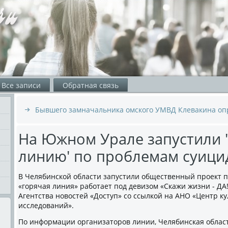
Все записи
Обратная связь
Бывшего замначальника омского УМВД Клевакина опр
На Южном Урале запустили 
линию' по проблемам суици
В Челябинской области запустили общественный проект п
«горячая линия» работает под девизом «Скажи жизни - ДА
Агентства новостей «Доступ» со ссылкой на АНО «Центр к
исследований».
По информации организаторов линии, Челябинская област