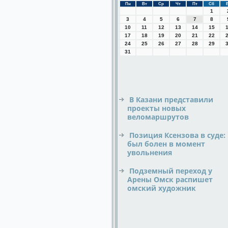
Пн
Вт
Ср
Чт
Пт
Сб
1
3
4
5
6
7
8
10
11
12
13
14
15
17
18
19
20
21
22
24
25
26
27
28
29
31
В Казани представили
проекты новых
веломаршрутов
Позиция Ксензова в суде:
был болен в момент
увольнения
Подземный переход у
Арены Омск распишет
омский художник