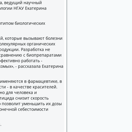
та, ведущий научный
ологии НГАУ Екатерина
тотипом биологических
ий, которые вызывают болезни
молекулярных органических
родукции. Разработка не
 сравнению с биопрепаратами
ффективно работать -
мых», - рассказала Екатерина
рименяются в фармацевтике, в
и - в качестве красителей.
но для человека и
ицида снизит скорость
о позволит уменьшить их дозы
конечной себестоимости
.