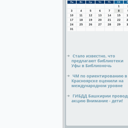
Пн
Вт
Ср
Чт
Пт
Сб
1
3
4
5
6
7
8
10
11
12
13
14
15
17
18
19
20
21
22
24
25
26
27
28
29
31
Стало известно, что
предлагают библиотеки
Уфы в Библионочь
ЧМ по ориентированию в
Красноярске оценили на
международном уровне
ГИБДД Башкирии провод
акцию Внимание - дети!