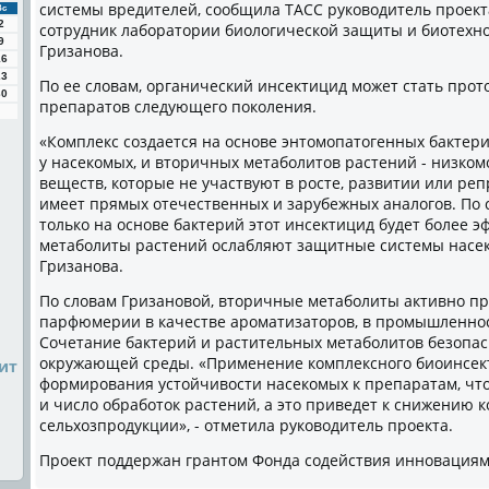
системы вредителей, сообщила ТАСС руководитель проек
Вс
2
сотрудник лаборатории биологической защиты и биотехн
9
Гризанова.
16
23
По ее словам, органический инсектицид может стать про
30
препаратов следующего поколения.
«Комплекс создается на основе энтомопатогенных бактер
у насекомых, и вторичных метаболитов растений - низко
веществ, которые не участвуют в росте, развитии или реп
имеет прямых отечественных и зарубежных аналогов. По
только на основе бактерий этот инсектицид будет более э
метаболиты растений ослабляют защитные системы насеко
Гризанова.
По словам Гризановой, вторичные метаболиты активно п
парфюмерии в качестве ароматизаторов, в промышленност
Сочетание бактерий и растительных метаболитов безопас
окружающей среды. «Применение комплексного биоинсект
ит
формирования устойчивости насекомых к препаратам, чт
и число обработок растений, а это приведет к снижению 
сельхозпродукции», - отметила руководитель проекта.
Проект поддержан грантом Фонда содействия инновациям