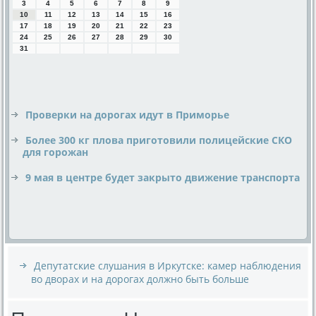
3
4
5
6
7
8
9
10
11
12
13
14
15
16
17
18
19
20
21
22
23
24
25
26
27
28
29
30
31
Проверки на дорогах идут в Приморье
Более 300 кг плова приготовили полицейские СКО
для горожан
9 мая в центре будет закрыто движение транспорта
Депутатские слушания в Иркутске: камер наблюдения
во дворах и на дорогах должно быть больше