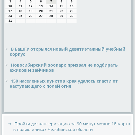
3
4
5
6
7
8
9
10
11
12
13
14
15
16
17
18
19
20
21
22
23
24
25
26
27
28
29
30
31
В БашГУ открылся новый девятиэтажный учебный
корпус
Новосибирский зоопарк призвал не подбирать
ежиков и зайчиков
150 населенных пунктов края удалось спасти от
наступающего с полей огня
Пройти диспансеризацию за 90 минут можно 18 марта
в поликлиниках Челябинской области