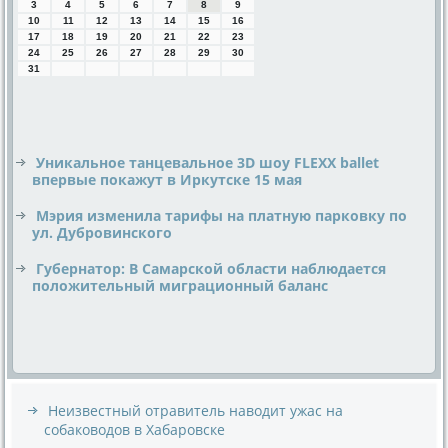
3
4
5
6
7
8
9
10
11
12
13
14
15
16
17
18
19
20
21
22
23
24
25
26
27
28
29
30
31
Уникальное танцевальное 3D шоу FLEXX ballet
впервые покажут в Иркутске 15 мая
Мэрия изменила тарифы на платную парковку по
ул. Дубровинского
Губернатор: В Самарской области наблюдается
положительный миграционный баланс
Неизвестный отравитель наводит ужас на
собаководов в Хабаровске