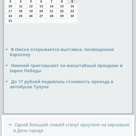
3
4
5
6
7
8
9
10
11
12
13
14
15
16
17
18
19
20
21
22
23
24
25
26
27
28
29
30
31
В Омске открывается выставка, посвященная
Карлсону
Омичей приглашают на масштабный праздник в
парке Победы
До 17 рублей поднялась стоимость проезда в
автобусах Тулуна
Одной большой семьёй станут иркутяне на карнавале
в День города