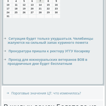
3
4
5
6
7
8
9
10
11
12
13
14
15
16
17
18
19
20
21
22
23
24
25
26
27
28
29
30
31
Ситуация будет только ухудшаться. Челябинцы
жалуются на сильный запах куриного помета
Прокуратура пришла к ректору УГГУ Косареву
Проезд для южноуральских ветеранов ВОВ в
праздничные дни будет бесплатным
Пороговые значения ЦТ: что изменилось?