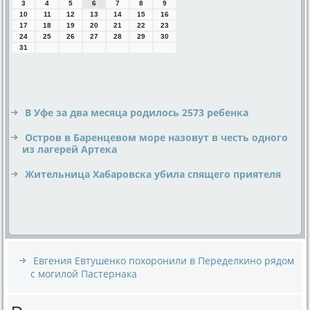
3
4
5
6
7
8
9
10
11
12
13
14
15
16
17
18
19
20
21
22
23
24
25
26
27
28
29
30
31
В Уфе за два месяца родилось 2573 ребенка
Остров в Баренцевом море назовут в честь одного
из лагерей Артека
Жительница Хабаровска убила спящего приятеля
Евгения Евтушенко похоронили в Переделкино рядом
с могилой Пастернака