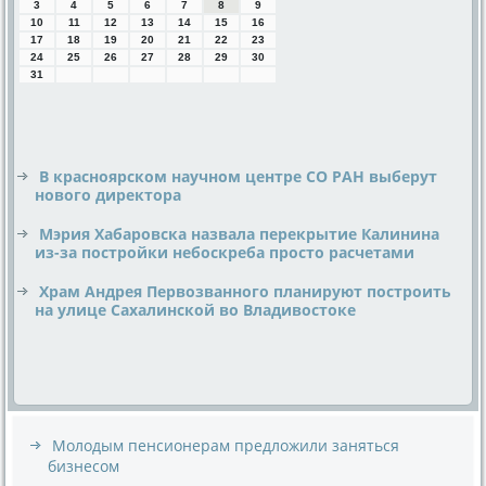
3
4
5
6
7
8
9
10
11
12
13
14
15
16
17
18
19
20
21
22
23
24
25
26
27
28
29
30
31
В красноярском научном центре СО РАН выберут
нового директора
Мэрия Хабаровска назвала перекрытие Калинина
из-за постройки небоскреба просто расчетами
Храм Андрея Первозванного планируют построить
на улице Сахалинской во Владивостоке
Молодым пенсионерам предложили заняться
бизнесом