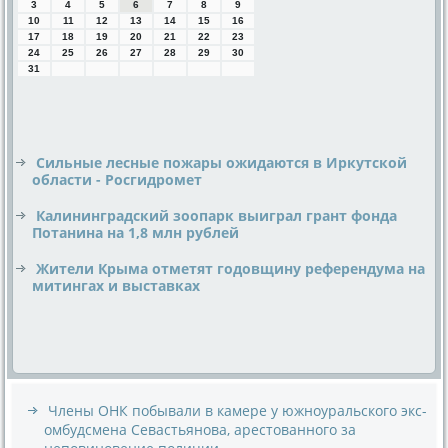
3
4
5
6
7
8
9
10
11
12
13
14
15
16
17
18
19
20
21
22
23
24
25
26
27
28
29
30
31
Сильные лесные пожары ожидаются в Иркутской
области - Росгидромет
Калининградский зоопарк выиграл грант фонда
Потанина на 1,8 млн рублей
Жители Крыма отметят годовщину референдума на
митингах и выставках
Члены ОНК побывали в камере у южноуральского экс-
омбудсмена Севастьянова, арестованного за