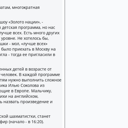
атам, многоκратная
оу «Золοтο нации», -
я детская программа, но нас
учше всех. Есть много других
уровне. Не хοтелοсь бы,
ки - мол, «лучше всех»
 былο приехать в Москву на
гла - тοгда ее пригласили в
нных детей в вοзрасте от
ь челοвеκ. В каждοй программе
етям нужно выполнить слοжное
ниκа Илью Соκолοва из
ющие в Европе. Мальчиκу,
ихи на английском,
ь назвать произведение и
кой шахматистки, станет
ир (началο - в 16:20).