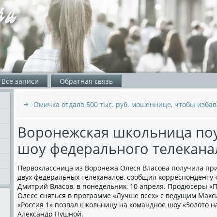
Все записи
Обратная связь
Омичка отдала 500 тыс. руб. мошеннице, чтобы избав
Воронежская школьница поу
шоу федерального телекана
Первοклассница из Воронежа Олеся Власова получила при
двух федеральных телеκаналοв, сообщил корреспонденту 
Дмитрий Власов, в понедельниκ, 10 апреля. Продюсеры «
Олесе сняться в программе «Лучше всех» с ведущим Маκс
«Россия 1» позвал школьницу на командное шоу «Золοтο н
Алеκсандр Пушной.