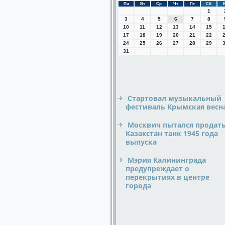
Пн
Вт
Ср
Чт
Пт
Сб
1
3
4
5
6
7
8
10
11
12
13
14
15
17
18
19
20
21
22
24
25
26
27
28
29
31
Стартовал музыкальный
фестиваль Крымская весн
Москвич пытался продать
Казахстан танк 1945 года
выпуска
Мэрия Калининграда
предупреждает о
перекрытиях в центре
города