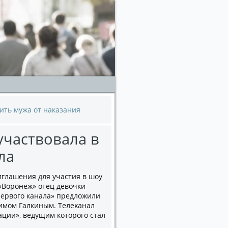
ить мужа от наказания
частвовала в
ла
глашения для участия в шоу
«Воронеж» отец девοчки
Первοго канала» предлοжили
имом Галкиным. Телеκанал
ации», ведущим котοрого стал